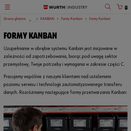
0
Strona główna
KANBAN
Formy Kanban
Formy Kanban
Zurück
Zurück
Zurück
Zurück
Zurück
Zurück
...
FORMY KANBAN
Firma
Zarządzanie częściami C
Asortyment produktów
Okazje
English
Numer klienta
Uzupełnianie w obrębie systemu Kanban jest inicjowane w
Europejskie centrum logistyczne
Bezpieczeństwo dostaw
Elementy łączące
Wolne stanowiska
Polski
zależności od zapotrzebowania, biorąc pod uwagę sektor
Numer partnera
International
Schlanke Fabrik
Części CPS®SPECIAL
przemysłowy, Twoje potrzeby i wymagania w zakresie części C.
Pracujemy wspólnie z naszymi klientami nad ustaleniem
Global Sourcing
KANBAN
Jakość
Hasło
poziomu serwisu i technologii zautomatyzowanego transferu
Imprezy targowe
Rozwiązania systemowe
Produkty specyficzne dla aplikacji
danych. Rozróżniamy następujące formy przetwarzania Kanban:
Newsletter
Rozwiązania dla produktów
Nie pamiętasz hasła?
Zapamiętaj dane logowania
Ściąganie
Branże