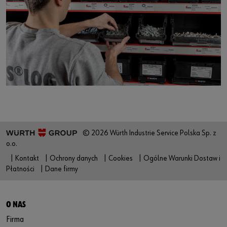
Zaloguj się
Platforma wideo
Odpowiedzialność
lub
Kontakt
Chcesz robić zakupy przez Internet?
Zarejestruj się w trzech prostych krokach, aby móc korzystać ze
wszystkich funkcji sklepu
Sprzedaż tylko klientom biznesowym
© 2026 Würth Industrie Service Polska Sp. z
Zarejestruj się teraz
o.o.
| Kontakt
| Ochrony danych
| Cookies
| Ogólne Warunki Dostaw i
Płatności
| Dane firmy
O NAS
Firma